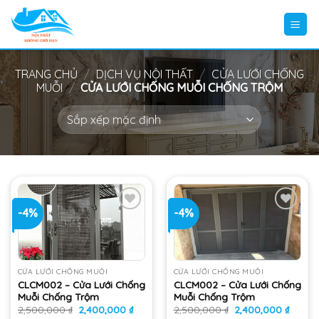
Skip
to
content
TRANG CHỦ
/
DỊCH VỤ NỘI THẤT
/
CỬA LƯỚI CHỐNG
MUỖI
/
CỬA LƯỚI CHỐNG MUỖI CHỐNG TRỘM
-4%
-4%
Add
Add
to
to
wishlist
wishlist
CỬA LƯỚI CHỐNG MUỖI
CỬA LƯỚI CHỐNG MUỖI
CLCM002 – Cửa Lưới Chống
CLCM002 – Cửa Lưới Chống
Muỗi Chống Trộm
Muỗi Chống Trộm
Giá
Giá
Giá
Giá
2,500,000
₫
2,400,000
₫
2,500,000
₫
2,400,000
₫
gốc
hiện
gốc
hiện