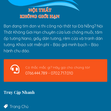
Bạn đang tìm đơn vị thi công nội thất tại Đà Nẵng? Nội
Thất Không Giới Hạn chuyên cửa lưới chống muỗi, tấm
ốp tường Nano, giấy dán tường, rèm cửa và tranh dán
tường. Khảo sát miễn phí – Báo giá minh bạch – Bảo
hành chu đáo.
Có thắc mắc gì? Hãy gọi cho chúng tôi!
0766.444.789 - 0702.717.010
Truy Cập Nhanh
Trang Chủ