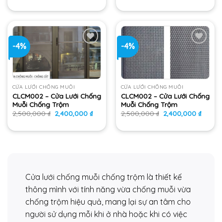
là:
tại
là:
tại
2,500,000 ₫.
là:
2,500,000 ₫.
là:
2,400,000 ₫.
2,400,
-4%
-4%
Add
Add
to
to
wishlist
wishlist
CỬA LƯỚI CHỐNG MUỖI
CỬA LƯỚI CHỐNG MUỖI
CLCM002 – Cửa Lưới Chống
CLCM002 – Cửa Lưới Chống
Muỗi Chống Trộm
Muỗi Chống Trộm
Giá
Giá
Giá
Giá
2,500,000
₫
2,400,000
₫
2,500,000
₫
2,400,000
₫
gốc
hiện
gốc
hiện
là:
tại
là:
tại
2,500,000 ₫.
là:
2,500,000 ₫.
là:
2,400,000 ₫.
2,400,
Cửa lưới chống muỗi chống trộm là thiết kế
thông mình với tính năng vừa chống muỗi vừa
chống trộm hiệu quả, mang lại sự an tâm cho
người sử dụng mỗi khi ở nhà hoặc khi có việc