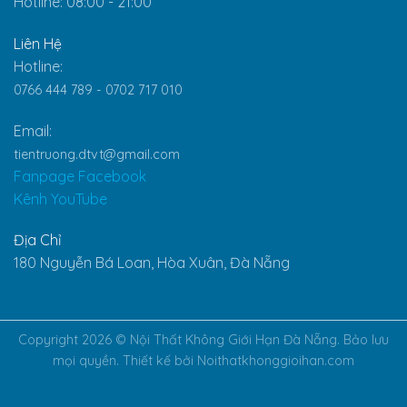
Hotline: 08:00 - 21:00
Liên Hệ
Hotline:
0766 444 789 -
0702 717 010
Email:
tientruong.dtvt@gmail.com
Fanpage Facebook
Kênh YouTube
Địa Chỉ
180 Nguyễn Bá Loan, Hòa Xuân, Đà Nẵng
Copyright 2026 ©
Nội Thất Không Giới Hạn Đà Nẵng. Bảo lưu
mọi quyền. Thiết kế bởi Noithatkhonggioihan.com