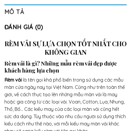
MÔ TẢ
ĐÁNH GIÁ (0)
RÈM VẢI SỰ LỰA CHỌN TỐT NHẤT CHO
KHÔNG GIAN
Rèm vải là gì? Những mẫu rèm vải đẹp được
khách hàng lựa chọn
Rèm vải
là tên gọi khá phổ biến trong sử dụng các mẫu
màn cửa ngày nay tại Việt Nam. Cũng như trên toàn thế
giới, về cách thực tạo lên những mẫu màn vải là may
hoặc gia công từ các loại vải. Voan, Cotton, Lụa, Nhung,
Thổ, Bố… Các kiểu may của các loại màn vải cũng hết
sức đa dạng. Tùy thuộc vào nhu cầu người sử dụng thích
kiểu cách như thế nào, với mỗi kiểu may màn vải khác