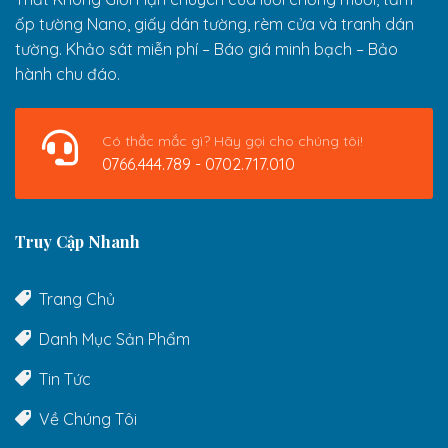
ốp tường Nano, giấy dán tường, rèm cửa và tranh dán
tường. Khảo sát miễn phí – Báo giá minh bạch – Bảo
hành chu đáo.
Có thắc mắc gì? Hãy gọi cho chúng tôi!
0766.444.789 - 0702.717.010
Truy Cập Nhanh
Trang Chủ
Danh Mục Sản Phẩm
Tin Tức
Về Chúng Tôi