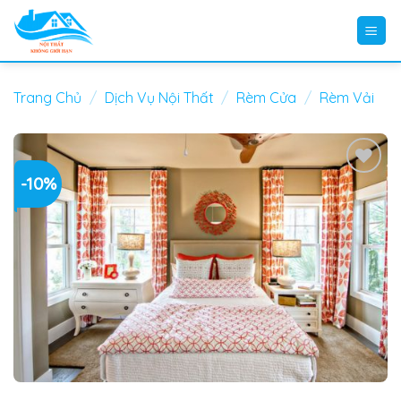
Skip
to
content
Trang Chủ
/
Dịch Vụ Nội Thất
/
Rèm Cửa
/
Rèm Vải
-10%
Add to
wishlist