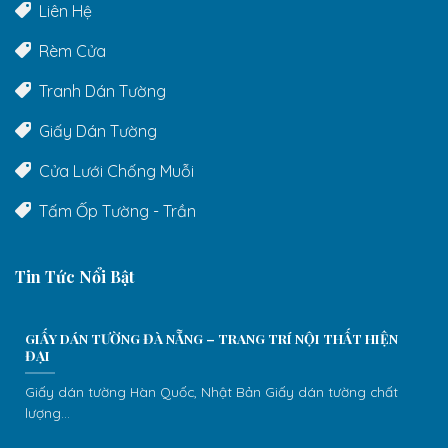
Liên Hệ
Rèm Cửa
Tranh Dán Tường
Giấy Dán Tường
Cửa Lưới Chống Muỗi
Tấm Ốp Tường - Trần
Tin Tức Nổi Bật
GIẤY DÁN TƯỜNG ĐÀ NẴNG – TRANG TRÍ NỘI THẤT HIỆN
ĐẠI
Giấy dán tường Hàn Quốc, Nhật Bản Giấy dán tường chất
lượng...