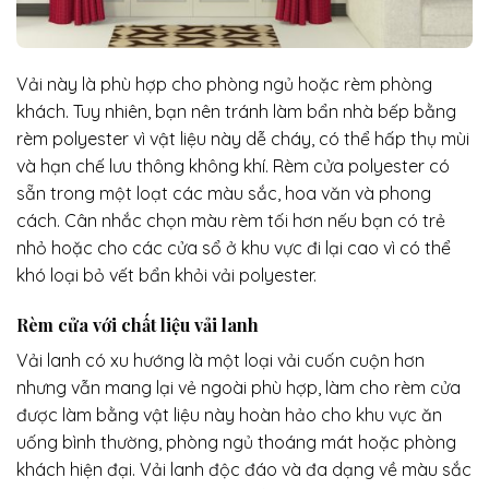
Vải này là phù hợp cho phòng ngủ hoặc rèm phòng
khách. Tuy nhiên, bạn nên tránh làm bẩn nhà bếp bằng
rèm polyester vì vật liệu này dễ cháy, có thể hấp thụ mùi
và hạn chế lưu thông không khí. Rèm cửa polyester có
sẵn trong một loạt các màu sắc, hoa văn và phong
cách. Cân nhắc chọn màu rèm tối hơn nếu bạn có trẻ
nhỏ hoặc cho các cửa sổ ở khu vực đi lại cao vì có thể
khó loại bỏ vết bẩn khỏi vải polyester.
Rèm cửa
với chất liệu vải lanh
Vải lanh có xu hướng là một loại vải cuốn cuộn hơn
nhưng vẫn mang lại vẻ ngoài phù hợp, làm cho rèm cửa
được làm bằng vật liệu này hoàn hảo cho khu vực ăn
uống bình thường, phòng ngủ thoáng mát hoặc phòng
khách hiện đại. Vải lanh độc đáo và đa dạng về màu sắc