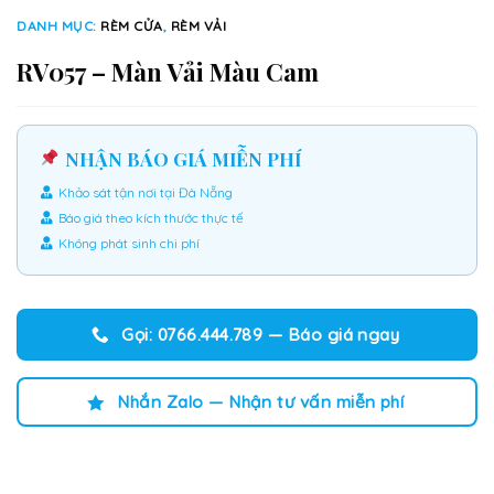
DANH MỤC:
RÈM CỬA
,
RÈM VẢI
RV057 – Màn Vải Màu Cam
NHẬN BÁO GIÁ MIỄN PHÍ
Khảo sát tận nơi tại Đà Nẵng
Báo giá theo kích thước thực tế
Không phát sinh chi phí
Gọi: 0766.444.789 — Báo giá ngay
Nhắn Zalo — Nhận tư vấn miễn phí