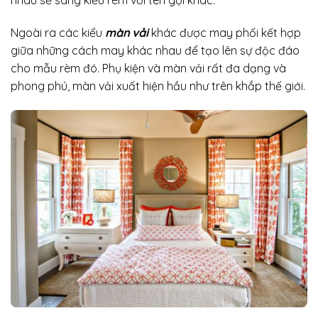
nhau sẽ sang kiểu rèm với tên gọi khác.
Ngoài ra các kiểu
màn vải
khác được may phối kết hợp
giữa những cách may khác nhau để tạo lên sự độc đáo
cho mẫu rèm đó. Phụ kiện và màn vải rất đa dạng và
phong phú, màn vải xuất hiện hầu như trên khắp thế giới.