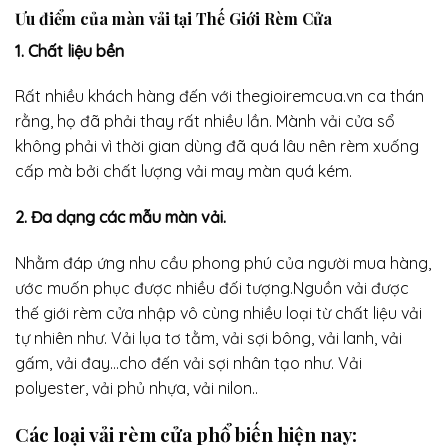
Ưu điểm của màn vải tại Thế Giới Rèm Cửa
1. Chất liệu bền
Rất nhiều khách hàng đến với thegioiremcua.vn ca thán
rằng, họ đã phải thay rất nhiều lần. Mành vải cửa sổ
không phải vì thời gian dùng đã quá lâu nên rèm xuống
cấp mà bởi chất lượng vải may màn quá kém.
2. Đa dạng các mẫu màn vải.
Nhằm đáp ứng nhu cầu phong phú của người mua hàng,
ước muốn phục được nhiều đối tượng.Nguồn vải được
thế giới rèm cửa nhập vô cùng nhiều loại từ chất liệu vải
tự nhiên như. Vải lụa tơ tằm, vải sợi bông, vải lanh, vải
gấm, vải đay…cho đến vải sợi nhân tạo như. Vải
polyester, vải phủ nhựa, vải nilon..
Các loại
vải rèm cửa
phổ biến hiện nay: