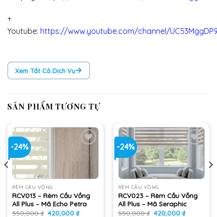
+
Youtube:
https://www.youtube.com/channel/UC53MggDP
Xem Tất Cả Dịch Vụ
SẢN PHẨM TƯƠNG TỰ
-24%
-24%
Add
Add
to
to
wishlist
wishlist
RÈM CẦU VỒNG
RÈM CẦU VỒNG
RCV013 – Rèm Cầu Vồng
RCV023 – Rèm Cầu Vồng
All Plus – Mã Echo Petra
All Plus – Mã Seraphic
Giá
Giá
Giá
Giá
550,000
₫
420,000
₫
550,000
₫
420,000
₫