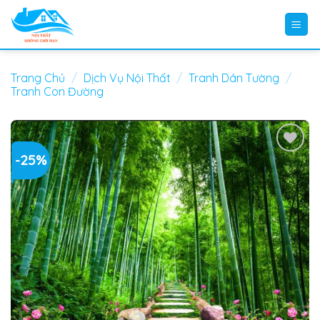
Skip
to
content
Trang Chủ
/
Dịch Vụ Nội Thất
/
Tranh Dán Tường
/
Tranh Con Đường
-25%
Add to
wishlist