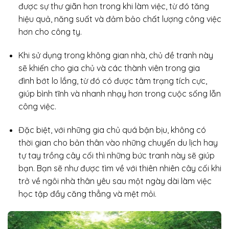
được sự thư giãn hơn trong khi làm việc, từ đó tăng
hiệu quả, năng suất và đảm bảo chất lượng công việc
hơn cho công ty.
Khi sử dụng trong không gian nhà, chủ đề tranh này
sẽ khiến cho gia chủ và các thành viên trong gia
đình bớt lo lắng, từ đó có được tâm trạng tích cực,
giúp bình tĩnh và nhanh nhạy hơn trong cuộc sống lẫn
công việc.
Đặc biệt, với những gia chủ quá bận bịu, không có
thời gian cho bản thân vào những chuyến du lịch hay
tự tay trồng cây cối thì những bức tranh này sẽ giúp
bạn. Bạn sẽ như được tìm về với thiên nhiên cây cối khi
trở về ngôi nhà thân yêu sau một ngày dài làm việc
học tập đầy căng thẳng và mệt mỏi.