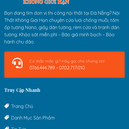
Bạn đang tìm đơn vị thi công nội thất tại Đà Nẵng? Nội
Thất Không Giới Hạn chuyên cửa lưới chống muỗi, tấm
ốp tường Nano, giấy dán tường, rèm cửa và tranh dán
tường. Khảo sát miễn phí – Báo giá minh bạch – Bảo
hành chu đáo.
Có thắc mắc gì? Hãy gọi cho chúng tôi!
0766.444.789 - 0702.717.010
Truy Cập Nhanh
Trang Chủ
Danh Mục Sản Phẩm