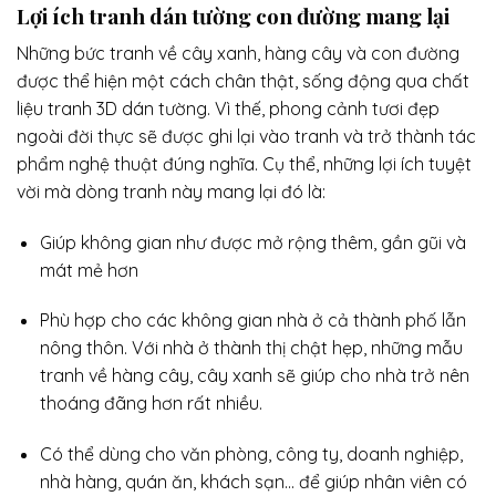
Lợi ích tranh dán tường con đường mang lại
Những bức tranh về cây xanh, hàng cây và con đường
được thể hiện một cách chân thật, sống động qua chất
liệu tranh 3D dán tường. Vì thế, phong cảnh tươi đẹp
ngoài đời thực sẽ được ghi lại vào tranh và trở thành tác
phẩm nghệ thuật đúng nghĩa. Cụ thể, những lợi ích tuyệt
vời mà dòng tranh này mang lại đó là:
Giúp không gian như được mở rộng thêm, gần gũi và
mát mẻ hơn
Phù hợp cho các không gian nhà ở cả thành phố lẫn
nông thôn. Với nhà ở thành thị chật hẹp, những mẫu
tranh về hàng cây, cây xanh sẽ giúp cho nhà trở nên
thoáng đãng hơn rất nhiều.
Có thể dùng cho văn phòng, công ty, doanh nghiệp,
nhà hàng, quán ăn, khách sạn… để giúp nhân viên có