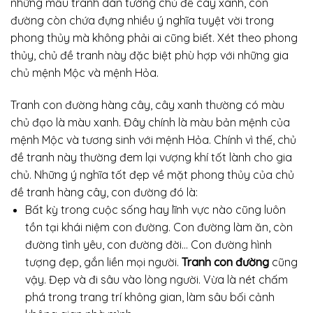
những mẫu tranh dán tường chủ đề cây xanh, con
đường còn chứa đựng nhiều ý nghĩa tuyệt vời trong
phong thủy mà không phải ai cũng biết. Xét theo phong
thủy, chủ đề tranh này đặc biệt phù hợp với những gia
chủ mệnh Mộc và mệnh Hỏa.
Tranh con đường hàng cây, cây xanh thường có màu
chủ đạo là màu xanh. Đây chính là màu bản mệnh của
mệnh Mộc và tương sinh với mệnh Hỏa. Chính vì thế, chủ
đề tranh này thường đem lại vượng khí tốt lành cho gia
chủ. Những ý nghĩa tốt đẹp về mặt phong thủy của chủ
đề tranh hàng cây, con đường đó là:
Bất kỳ trong cuộc sống hay lĩnh vực nào cũng luôn
tồn tại khái niệm con đường. Con đường làm ăn, còn
đường tình yêu, con đường đời… Con đường hình
tượng đẹp, gắn liền mọi người.
Tranh con đường
cũng
vậy. Đẹp và đi sâu vào lòng người. Vừa là nét chấm
phá trong trang trí không gian, làm sâu bối cảnh