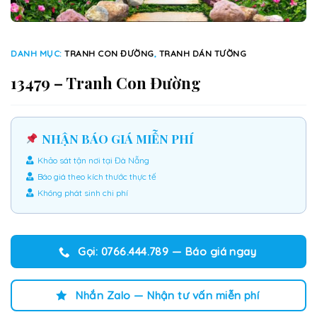
DANH MỤC:
TRANH CON ĐƯỜNG
,
TRANH DÁN TƯỜNG
13479 – Tranh Con Đường
NHẬN BÁO GIÁ MIỄN PHÍ
Khảo sát tận nơi tại Đà Nẵng
Báo giá theo kích thước thực tế
Không phát sinh chi phí
Gọi: 0766.444.789 — Báo giá ngay
Nhắn Zalo — Nhận tư vấn miễn phí