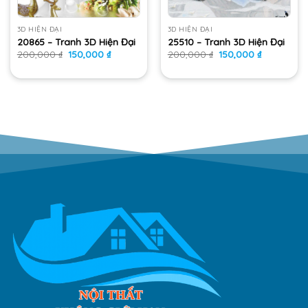
3D HIỆN ĐẠI
3D HIỆN ĐẠI
20865 – Tranh 3D Hiện Đại
25510 – Tranh 3D Hiện Đại
Giá
Giá
Giá
Giá
200,000
₫
150,000
₫
200,000
₫
150,000
₫
gốc
hiện
gốc
hiện
là:
tại
là:
tại
200,000 ₫.
là:
200,000 ₫.
là:
.
150,000 ₫.
150,000 ₫.