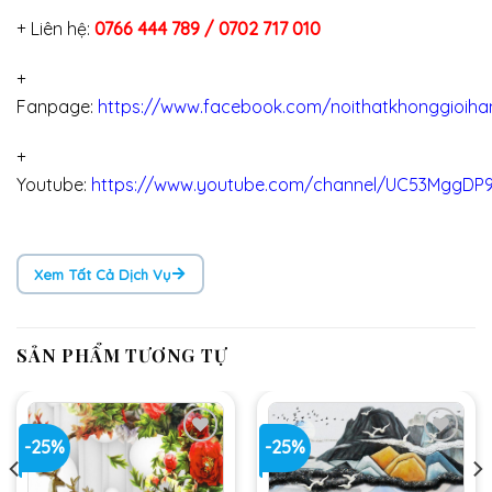
+ Liên hệ:
0766 444 789 / 0702 717 010
+
Fanpage:
https://www.facebook.com/noithatkhonggioiha
+
Youtube:
https://www.youtube.com/channel/UC53MggDP
Xem Tất Cả Dịch Vụ
SẢN PHẨM TƯƠNG TỰ
-25%
-25%
Add
Add
to
to
wishlist
wishlist